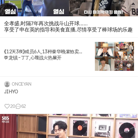
全孝盛,时隔7年再次挑战斗山开球......
享受了申在英的指导和美食直播,尽情享受了棒球场的乐趣
《12天3夜》成员6人,13种豪华晚宴拍卖...
李龙镇-丁丁,心理战火热展开
ONCEYAN
JIHYO
20
62