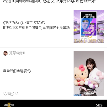
出道10周年粉丝咖啡厅感谢文"从最初20多名粉丝开始"
《不朽的名曲》朴南正·STAYC
时恩1200万观看合唱舞台,出演阵容全员出动
菟晕雪痣iiil
雪允我们永远爱你
6
43