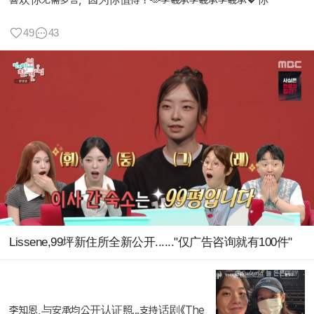
49
43
Lissene,99坪新住所全新公开......"仅广告咨询就有100件"
李知恩,与安承均公开认证照...支持话剧《The