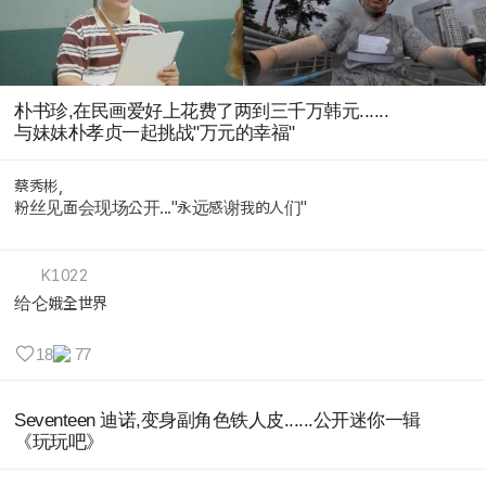
朴书珍,在民画爱好上花费了两到三千万韩元......
与妹妹朴孝贞一起挑战"万元的幸福"
蔡秀彬,
粉丝见面会现场公开..."永远感谢我的人们"
K1022
给仑娥全世界
18
77
Seventeen 迪诺,变身副角色铁人皮......公开迷你一辑
《玩玩吧》