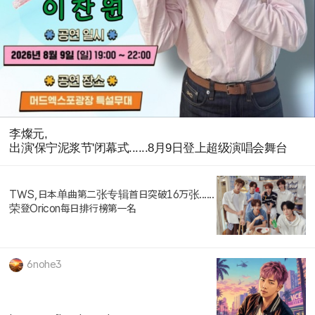
李燦元,
出演'保宁泥浆节'闭幕式......8月9日登上超级演唱会舞台
TWS,日本单曲第二张专辑首日突破16万张......
荣登Oricon每日排行榜第一名
6nohe3