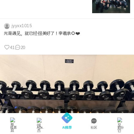
jyyxx1015
光是遇见，就已经很美好了！李羲承🌻❤️
41
20
投票
AI推荐
社区
积分
ADs.