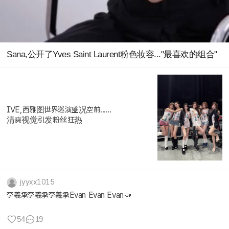
Sana,公开了Yves Saint Laurent粉色妆容..."最喜欢的组合"
IVE,西雅图世界巡演盛况空前......
清爽视觉引发粉丝狂热
jyyxx1015
李羲承李羲承李羲承Evan Evan Evan🫳
54
19