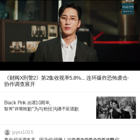
《财阀X刑警2》第2集收视率5.8%... 连环爆炸恐怖袭击·
协作调查展开
Black Pink 出道10周年,
智秀"非常抱歉"为与粉丝沟通不足道歉
jyyxx1015
喜欢你无需多言，因为你值得！🫶李羲承李羲承李羲承💖你