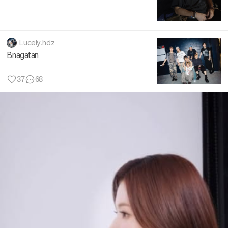
Lucely.hdz
Bnagatan
37
68