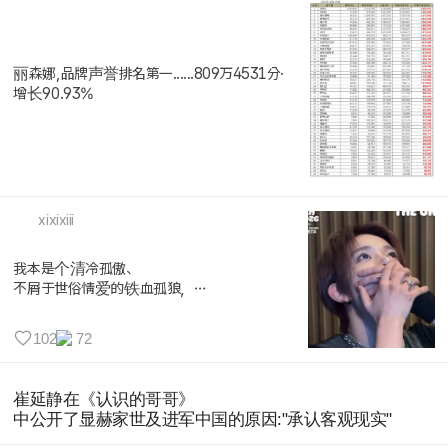
丽森娜,品牌声誉排名第一......809万4531分·
增长90.93%
xixixiii
我本是个清冷孤傲、
不屑于世俗情爱的铁血孤狼，
直到李羲承带着183的身高、超绝的肩...
102
72
崔延静在《认识的哥哥》
中公开了显赫家世及进军中国的原因:"承认客观现实"