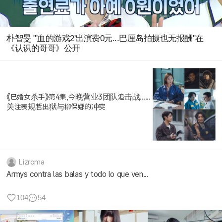
朴智旻 "'血的游戏2'出演费0元...巴厘岛拍摄也无报酬"在
《认识的哥哥》公开
《已婚女杀手》第4集,今晚营业3团队追击战......
关注表规哲出狱与柳保娜的冲突
Lizroma
Armys contra las balas y todo lo que ven...
104
54