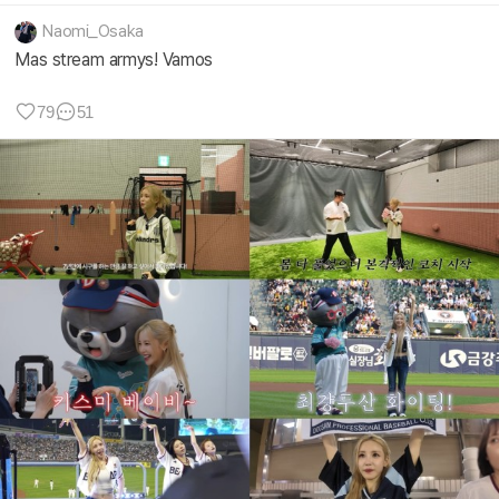
Naomi_Osaka
Mas stream armys! Vamos
79
51