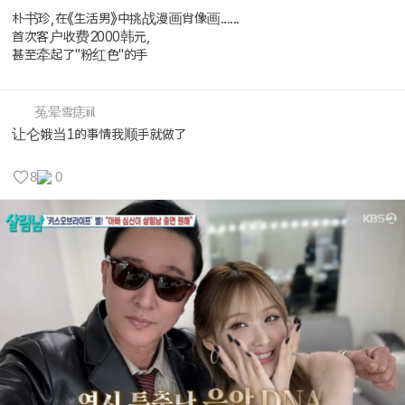
朴书珍,在《生活男》中挑战漫画肖像画......
首次客户收费2000韩元,
甚至牵起了"粉红色"的手
菟晕雪痣iiil
让仑娥当1的事情我顺手就做了
8
0