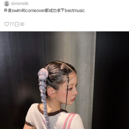
sbnsnskk
恭喜swim和comeover都成功拿下bestmusic
77
30