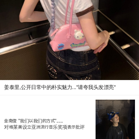
姜泰里,公开日常中的朴实魅力..."请夸我头发漂亮"
金南俊 "我们以我们的方式"......
对格莱美设立亚洲流行音乐奖项表示批评