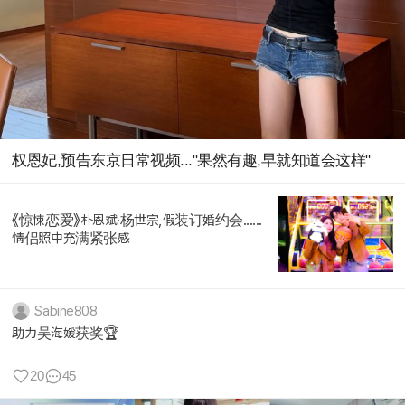
权恩妃,预告东京日常视频..."果然有趣,早就知道会这样"
《惊悚恋爱》朴恩斌·杨世宗,假装订婚约会......
情侣照中充满紧张感
Sabine808
助力吴海媛获奖🏆
20
45