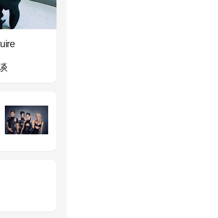
ire
谈