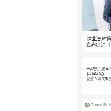
赵世浩,时隔8
宣布出演《D
金多贤,正规第
《表情符号》
发售在即优雅变身
Thanh Hiền 