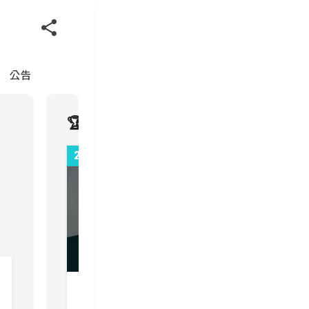
公告
🏆MYSTAR(男)
2
1
金硕珍
林英雄
11,367,300
17,664,618