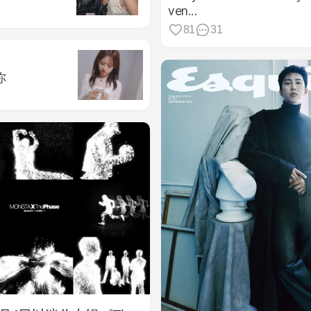
ven...
81
31
你