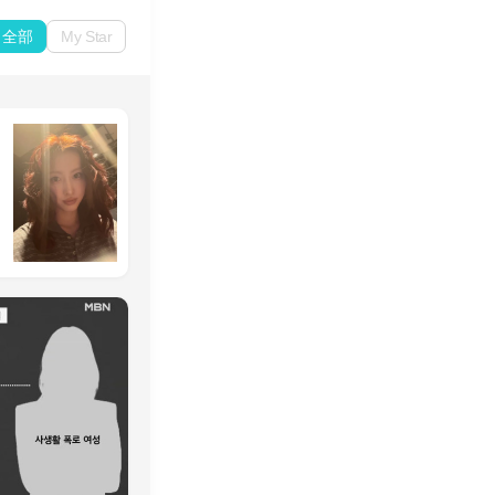
全部
My Star