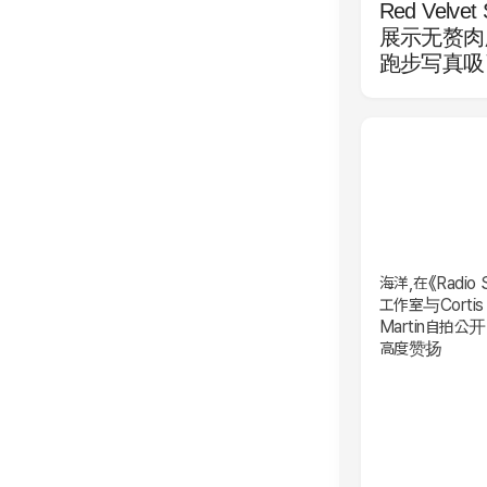
Red Velvet 
展示无赘肉腹肌
跑步写真吸
海洋,在《Radio S
工作室与Cortis
Martin自拍公开
高度赞扬