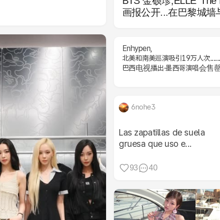
BTS 金硕珍,ELLE 'The Ed
画报公开...在巴黎城墙与
Enhypen,
北美和南美巡演吸引19万人次.....
巴西电视播出·墨西哥演唱会售
6nohe3
Las zapatillas de suela
gruesa que uso e...
93
40