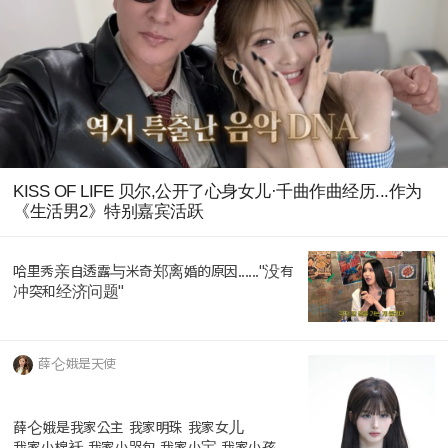
KISS OF LIFE 贝尔,公开了心身女儿·千曲作曲经历...作为
《生活男2》特别嘉宾活跃
哈里秀亲自透露与米奇郑离婚的原因......"没有
冲突和经济问题"
薛仑娥是天使
薛仑娥是我家公主 我家明珠 我家女儿
我家小棉袄 我家小哭包 我家小宝 我家小孩...