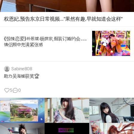
权恩妃,预告东京日常视频..."果然有趣,早就知道会这样"
《惊悚恋爱》朴恩斌·杨世宗,假装订婚约会......
情侣照中充满紧张感
Sabine808
助力吴海媛获奖🏆
5
0