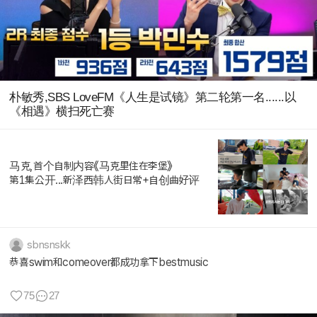
朴敏秀,SBS LoveFM《人生是试镜》第二轮第一名......以
《相遇》横扫死亡赛
马克,首个自制内容《马克里住在李堡》
第1集公开...新泽西韩人街日常+自创曲好评
sbnsnskk
恭喜swim和comeover都成功拿下bestmusic
75
27