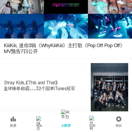
KiiiKiii, 迷你3辑《WhyKiiiKiii》主打歌《Pop Off Pop Off》
MV预告7日公开
Stray Kids,《This and That》
全球榜单称霸......32个国家iTunes冠军
jyyxx1015
投票
AI推荐
社区
积分
ADs.
光是遇见，就已经很美好了！李羲承🌻❤️