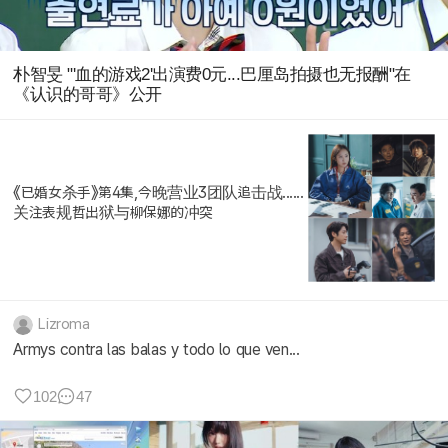
朴智旻 "'血的游戏2'出演费0元...巴厘岛拍摄也无报酬"在
《认识的哥哥》公开
《已婚女杀手》第4集,今晚营业3团队追击战......
关注表规哲出狱与柳保娜的冲突
Lizroma
Armys contra las balas y todo lo que ven...
102
47