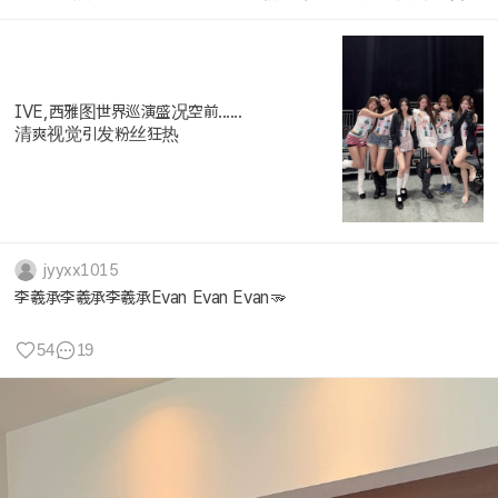
IVE,西雅图世界巡演盛况空前......
清爽视觉引发粉丝狂热
jyyxx1015
李羲承李羲承李羲承Evan Evan Evan🫳
54
19