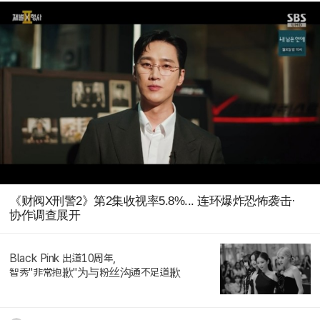
《财阀X刑警2》第2集收视率5.8%... 连环爆炸恐怖袭击·
协作调查展开
Black Pink 出道10周年,
智秀"非常抱歉"为与粉丝沟通不足道歉