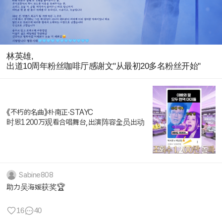
林英雄,
出道10周年粉丝咖啡厅感谢文"从最初20多名粉丝开始"
《不朽的名曲》朴南正·STAYC
时恩1200万观看合唱舞台,出演阵容全员出动
Sabine808
助力吴海媛获奖🏆
16
40