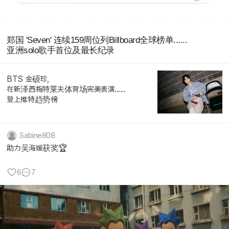
郑国 'Seven' 连续159周位列Billboard全球榜单......
亚洲solo歌手首位及最长纪录
BTS 金硕珍,
在新泽西梅特莱夫体育场完美表演......
登上推特趋势榜
Sabine808
助力吴海媛获奖🏆
6
7