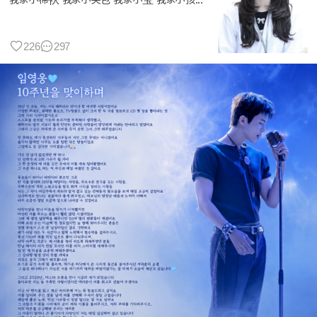
226
297