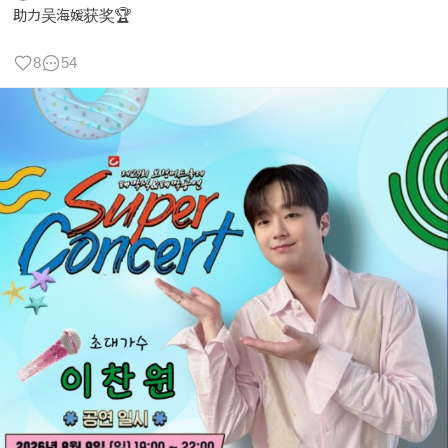
助力吴海媛获奖🏆
8
54