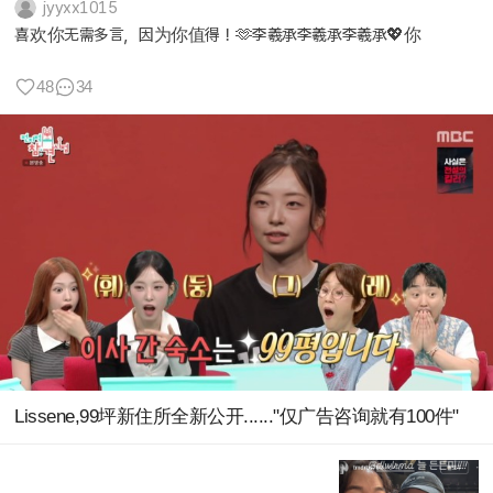
jyyxx1015
喜欢你无需多言，因为你值得！🫶李羲承李羲承李羲承💖你
48
34
Lissene,99坪新住所全新公开......"仅广告咨询就有100件"