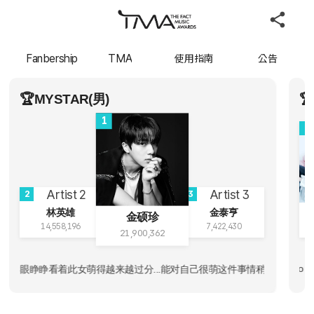
Fanbership
TMA
使用指南
公告
🏆MYSTAR(男)
🏆
1
2
2
3
林英雄
金泰亨
金硕珍
14,558,196
7,422,430
21,900,362
𝐀𝐡𝐲𝐞𝐨𝐧💙郑雅譞🐱𝐀
 💙💜💗❤️🖤💙💜💗❤️🖤 / Enino 💙💜💗❤️🖤 / 松夜不知道 一起走花