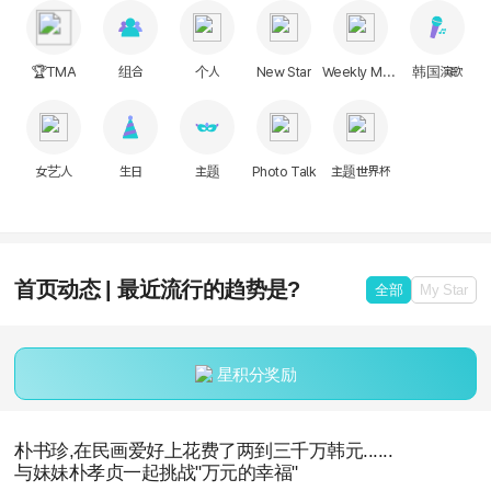
🏆TMA
组合
个人
New Star
Weekly Music
韩国演歌
女艺人
生日
主题
Photo Talk
主题世界杯
首页动态 | 最近流行的趋势是?
全部
My Star
星积分奖励
朴书珍,在民画爱好上花费了两到三千万韩元......
与妹妹朴孝贞一起挑战"万元的幸福"