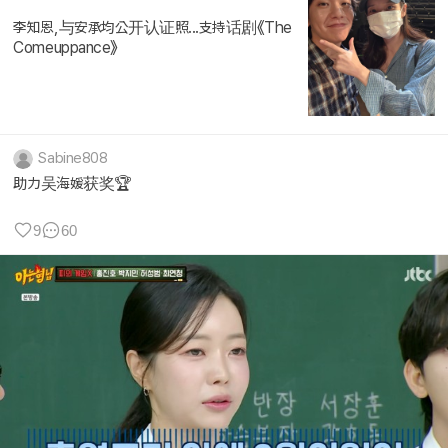
李知恩,与安承均公开认证照...支持话剧《The
Comeuppance》
Sabine808
助力吴海媛获奖🏆
9
60