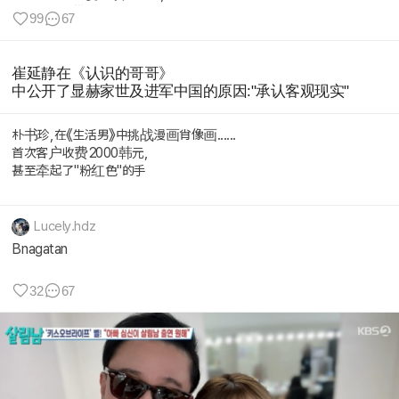
直到李羲承带着183的身高、超绝的肩...
99
67
崔延静在《认识的哥哥》
中公开了显赫家世及进军中国的原因:"承认客观现实"
朴书珍,在《生活男》中挑战漫画肖像画......
首次客户收费2000韩元,
甚至牵起了"粉红色"的手
Lucely.hdz
Bnagatan
32
67