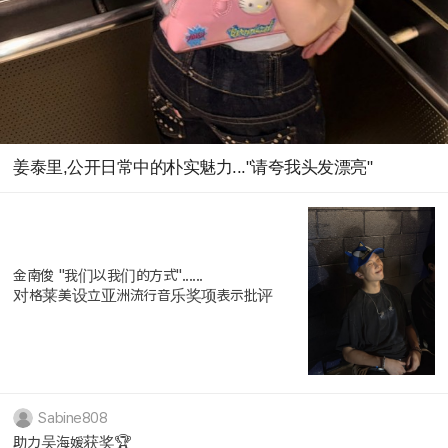
姜泰里,公开日常中的朴实魅力..."请夸我头发漂亮"
金南俊 "我们以我们的方式"......
对格莱美设立亚洲流行音乐奖项表示批评
Sabine808
助力吴海媛获奖🏆