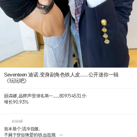
Seventeen 迪诺,变身副角色铁人皮......公开迷你一辑
《玩玩吧》
丽森娜,品牌声誉排名第一......809万4531分·
增长90.93%
xixixiii
我本是个清冷孤傲、
不屑于世俗情爱的铁血孤狼，