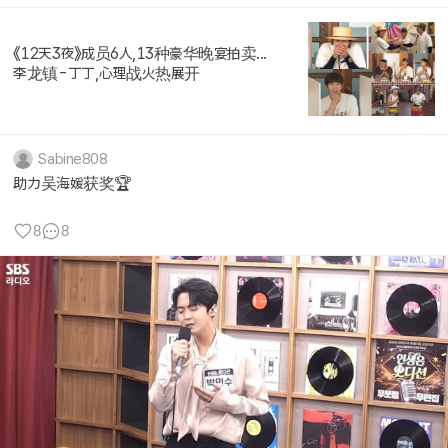
《12天3夜》成员6人,13种豪华晚宴拍卖...
李龙镇-丁丁,心理战火热展开
Sabine808
助力吴海媛获奖🏆
8
8