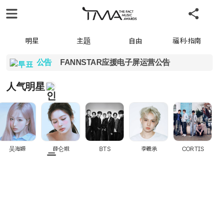
明星
主题
自由
福利·指南
公告
FANNSTAR应援电子屏运营公告
人气明星
吴海嫄
薛仑娥
BTS
李羲承
CORTIS