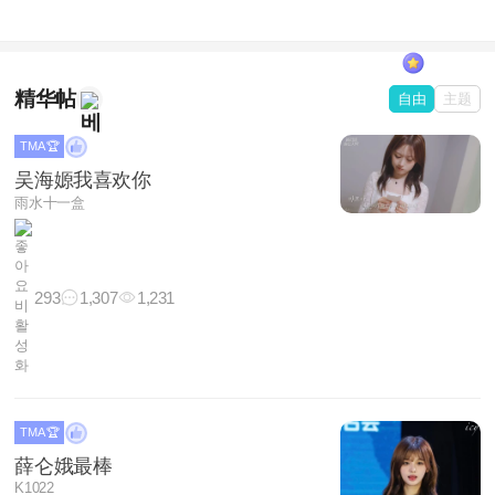
精华帖
自由
主题
TMA 🏆
吴海嫄我喜欢你
雨水十一盒
293
1,307
1,231
TMA 🏆
薛仑娥最棒
K1022