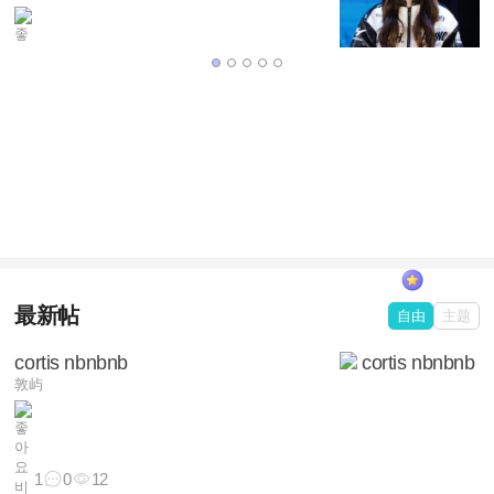
361
510
1,393
最新帖
自由
主题
cortis nbnbnb
敦屿
1
0
12