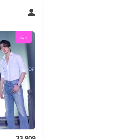
成功
33,909