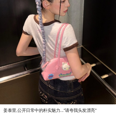
姜泰里,公开日常中的朴实魅力..."请夸我头发漂亮"