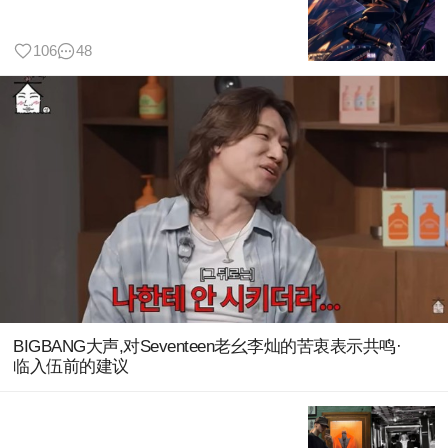
106
48
BIGBANG大声,对Seventeen老幺李灿的苦衷表示共鸣·
临入伍前的建议