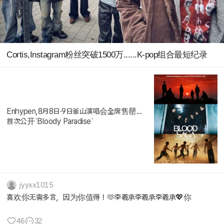
Cortis,Instagram粉丝突破1500万......K-pop组合最短纪录
Enhypen,8月8日·9日釜山演唱会全席售罄...
首次公开ˈBloody Paradiseˈ
jyyxx1015
喜欢你无需多言，因为你值得！🫶李羲承李羲承李羲承💖你
46
32