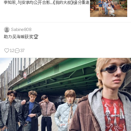
李知恩,与安承均公开合影...《我的大叔》缘分重逢
Sabine808
助力吴海媛获奖🏆
12
37