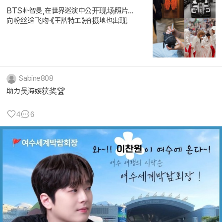
BTS朴智旻,在世界巡演中公开现场照片...
向粉丝送飞吻·《王牌特工》拍摄地也出现
Sabine808
助力吴海媛获奖🏆
4
6