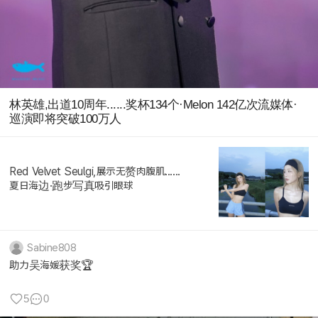
林英雄,出道10周年......奖杯134个·Melon 142亿次流媒体·
巡演即将突破100万人
Red Velvet Seulgi,展示无赘肉腹肌......
夏日海边·跑步写真吸引眼球
Sabine808
助力吴海媛获奖🏆
5
0