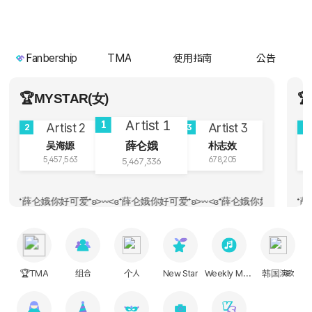
Fanbership
TMA
使用指南
公告
🏆MYSTAR(女)

1
2
3
2
薛仑娥
吴海嫄
朴志效
5,457,563
678,205
5,467,336
⁺ʚ>𖥦<ɞ⁺薛仑娥你好可爱⁺ʚ>𖥦<ɞ⁺薛仑娥你好可爱⁺ʚ>𖥦<ɞ⁺薛仑娥你
薛仑娥你好可爱⁺ʚ>𖥦<ɞ⁺薛仑娥你好可爱⁺ʚ>𖥦<ɞ⁺薛仑娥你好可爱⁺ʚ>𖥦
𝐀𝐡𝐲𝐞𝐨𝐧💙郑雅譞🐱
一直在一起~ / 푸리야 守護最好的plave / 푸리야 💙💜💗❤️🖤💙💜💗❤️🖤 / 
🏆TMA
组合
个人
New Star
Weekly Music
韩国演歌