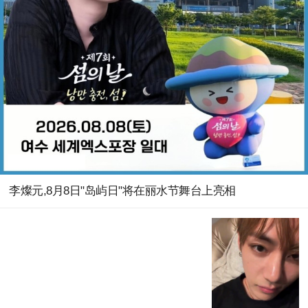
李燦元,8月8日"岛屿日"将在丽水节舞台上亮相