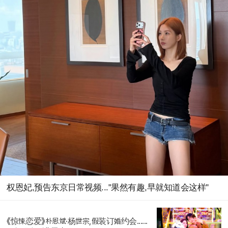
权恩妃,预告东京日常视频..."果然有趣,早就知道会这样"
《惊悚恋爱》朴恩斌·杨世宗,假装订婚约会......