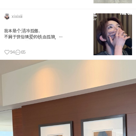
xixixiii
我本是个清冷孤傲、
不屑于世俗情爱的铁血孤狼，
直到李羲承带着183的身高、超绝的肩...
94
65