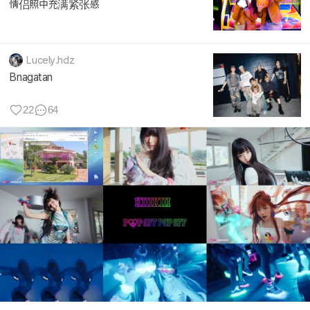
情侣照中充满紧张感
Lucely.hdz
Bnagatan
22
64