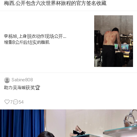
梅西,公开包含六次世界杯旅程的官方签名收藏
李栋旭,上身脱衣动作现场公开...
增重8公斤后结实的腹肌
Sabine808
助力吴海媛获奖🏆
7
54