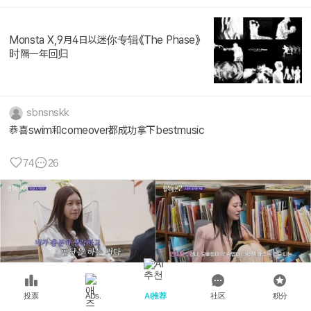
Monsta X,9月4日以迷你专辑《The Phase》
时隔一年回归
sbnsnskk
恭喜swim和comeover都成功拿下bestmusic
74
26
投票
AI推荐
社区
积分
ADs.