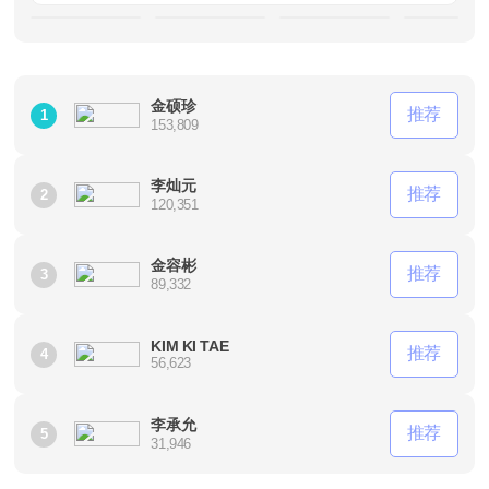
金硕珍
推荐
1
153,809
李灿元
推荐
2
120,351
金容彬
推荐
3
89,332
KIM KI TAE
推荐
4
56,623
李承允
推荐
5
31,946