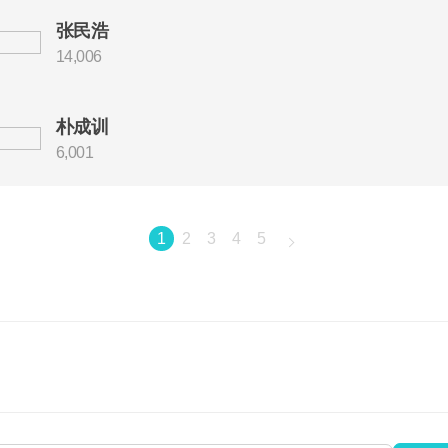
张民浩
14,006
朴成训
6,001
1
2
3
4
5