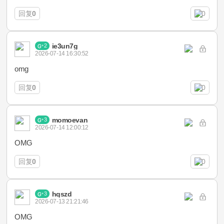
回复
0
0
ie3un7g
2
2026-07-14 16:30:52
omg
回复
0
0
momoevan
3
2026-07-14 12:00:12
OMG
回复
0
0
hqszd
3
2026-07-13 21:21:46
OMG