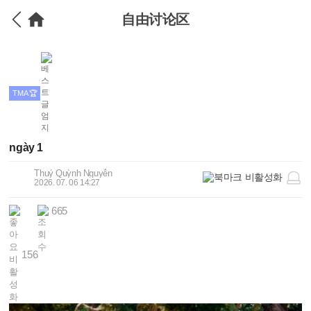
自由讨论区
TMA 🏆
ngày 1
Thuý Quỳnh Nguyễn
2026. 07. 06 14:27
665
156