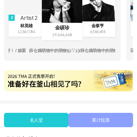
2
，我的小宝宝，我的小猪猪，我的小萌萌，我的小呆呆，我的小美好，我的小阔耐，我要爱
林英雄
金泰亨
金硕珍
12,867,054
6,586,658
19,466,468
o 💙💜💗❤️🖤 / 松夜不知道 一起走花路呀！ / Enino Grind and vote f
萌物中的萌物\(≧▽≦)/薛仑娥萌物中的萌物\(≧▽≦)/薛仑娥萌物中的萌物\(
名人堂
累计投票