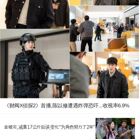
《财阀X侦探2》首播,陈以修遭遇炸弹恐吓...收视率6.9%
金敏河,减重17公斤后谈变化"为角色努力了2年"