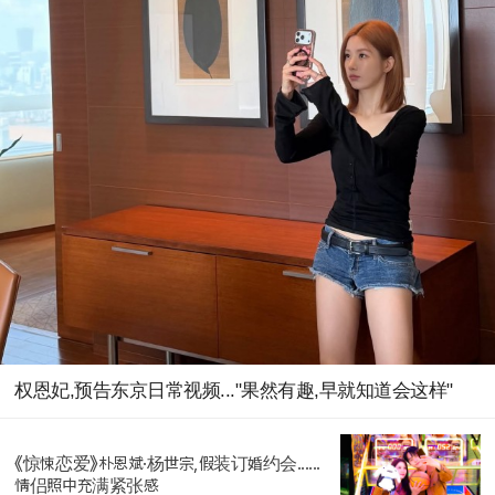
权恩妃,预告东京日常视频..."果然有趣,早就知道会这样"
《惊悚恋爱》朴恩斌·杨世宗,假装订婚约会......
情侣照中充满紧张感