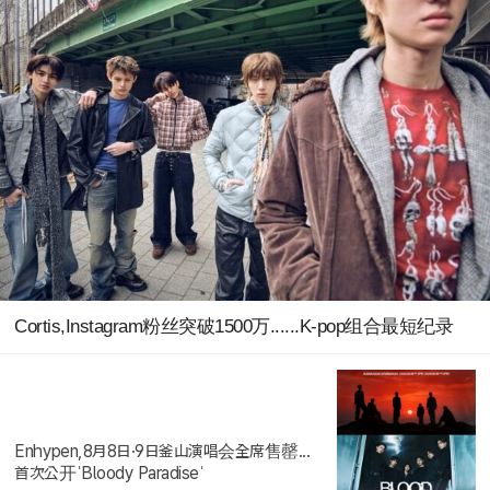
Cortis,Instagram粉丝突破1500万......K-pop组合最短纪录
Enhypen,8月8日·9日釜山演唱会全席售罄...
首次公开ˈBloody Paradiseˈ