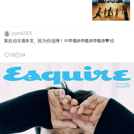
jyyxx1015
喜欢你无需多言，因为你值得！🫶李羲承李羲承李羲承💖你
39
24