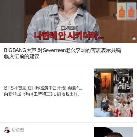
BIGBANG大声,对Seventeen老幺李灿的苦衷表示共鸣·
临入伍前的建议
BTS朴智旻,在世界巡演中公开现场照片...
向粉丝送飞吻·《王牌特工》拍摄地也出现
幼兔塑