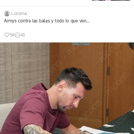
Lizroma
Armys contra las balas y todo lo que ven...
94
41