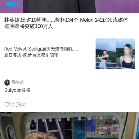
林英雄,出道10周年......奖杯134个·Melon 142亿次流媒体·
巡演即将突破100万人
Red Velvet Seulgi,展示无赘肉腹肌......
夏日海边·跑步写真吸引眼球
聆冬屿
Sullyoon最棒
21
47