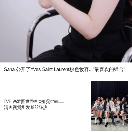
Sana,公开了Yves Saint Laurent粉色妆容..."最喜欢的组合"
IVE,西雅图世界巡演盛况空前......
清爽视觉引发粉丝狂热