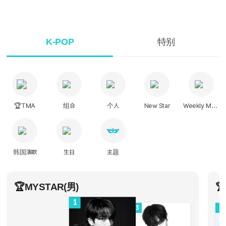
K-POP
特别
🏆TMA
组合
个人
New Star
Weekly Music
韩国演歌
生日
主题
🏆MYSTAR(男)
🏆
1
3
2