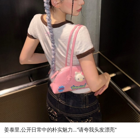
姜泰里,公开日常中的朴实魅力..."请夸我头发漂亮"