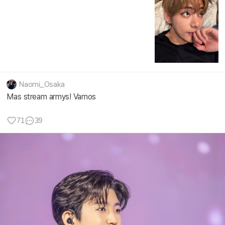
Naomi_Osaka
Mas stream armys! Vamos
71
39