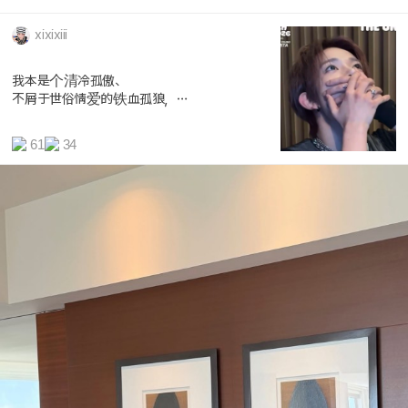
xixixiii
我本是个清冷孤傲、
不屑于世俗情爱的铁血孤狼，
直到李羲承带着183的身高、超绝的肩...
61
34