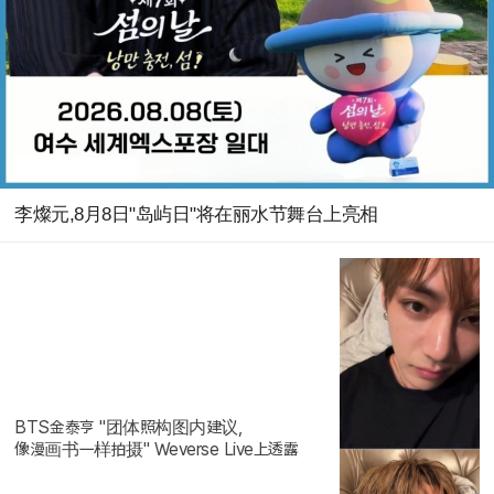
李燦元,8月8日"岛屿日"将在丽水节舞台上亮相
BTS金泰亨 "团体照构图内建议,
像漫画书一样拍摄" Weverse Live上透露