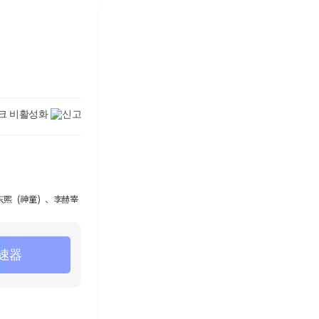
申东熙（神童）、李赫宰
速器