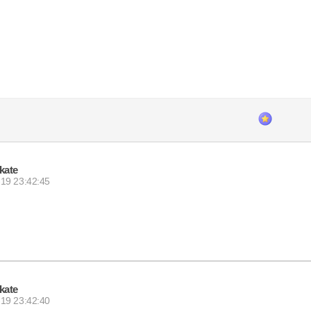
kate
19 23:42:45
kate
19 23:42:40