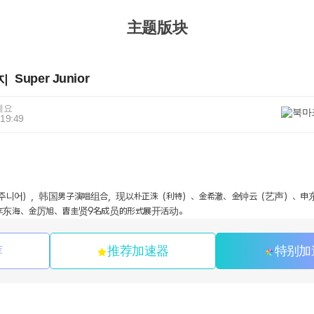
主题版块
Super Junior
에요
 19:49
or（슈퍼주니어），韩国男子演唱组合，现以朴正洙（利特）、金希澈、金钟云（艺声）、
李东海、金厉旭、曺圭贤9名成员的形式展开活动。
荐
推荐加速器
特别加