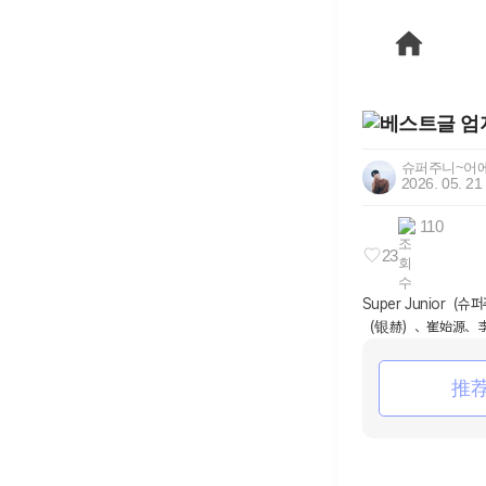
슈퍼주니~어
2026. 05. 21
110
23
Super Juni
（银赫）、崔始源、
推