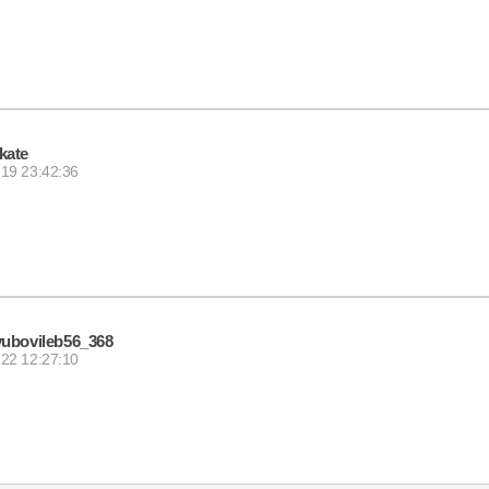
kate
19 23:42:36
yubovileb56_368
22 12:27:10