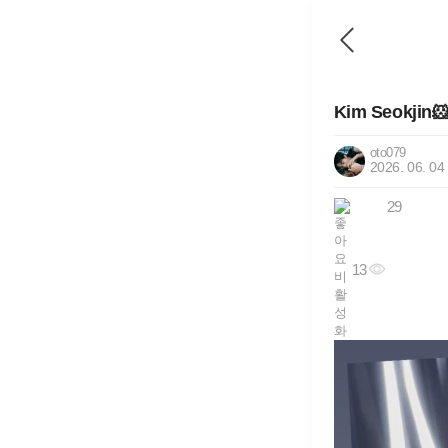
Kim Seokjin‪
oto079
2026. 06. 04
29
13