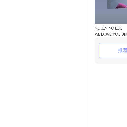
NO JIN NO LIFE
WE L‪🐹VE YOU JI
推