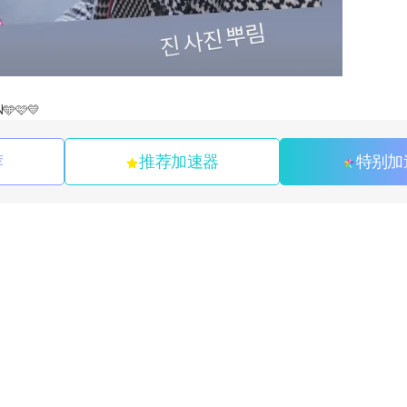
N🩵🩷💛
荐
推荐加速器
特别加