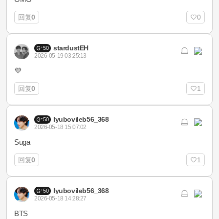
回复
0
0
stardustEH
50
2026-05-19 03:25:13
💜
回复
0
1
Iyubovileb56_368
50
2026-05-18 15:07:02
Suga
回复
0
1
Iyubovileb56_368
50
2026-05-18 14:28:27
BTS