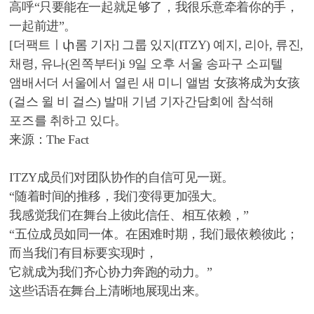
高呼“只要能在一起就足够了，我很乐意牵着你的手，
一起前进”。
[더팩트ㅣփ롬 기자] 그룹 있지(ITZY) 예지, 리아, 류진,
채령, 유나(왼쪽부터)і 9일 오후 서울 송파구 소피텔
앰배서더 서울에서 열린 새 미니 앨범 女孩将成为女孩
(걸스 윌 비 걸스) 발매 기념 기자간담회에 참석해
포즈를 취하고 있다。
来源：The Fact
ITZY成员们对团队协作的自信可见一斑。
“随着时间的推移，我们变得更加强大。
我感觉我们在舞台上彼此信任、相互依赖，”
“五位成员如同一体。在困难时期，我们最依赖彼此；
而当我们有目标要实现时，
它就成为我们齐心协力奔跑的动力。”
这些话语在舞台上清晰地展现出来。