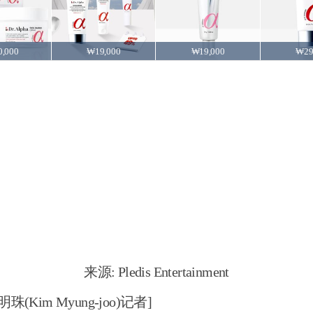
,000
₩19,000
₩19,000
₩29
来源: Pledis Entertainment
 [金明珠(Kim Myung-joo)记者]