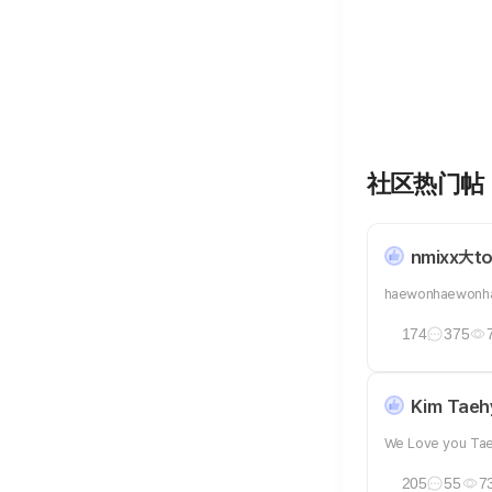
社区热门帖
nmixx大
haewonhaewonh
174
375
Kim Taeh
We Love you Ta
205
55
7