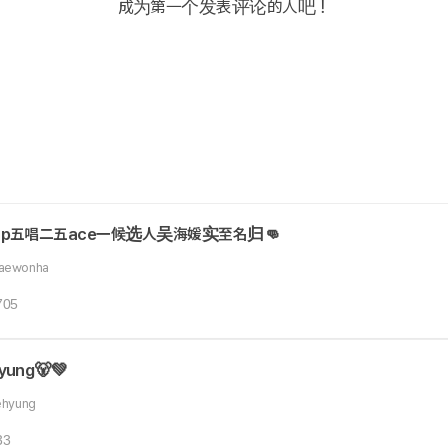
成为第一个发表评论的人吧！
top五唱二五ace一候选人吴海媛实至名归👊
aewonha
705
yung🐻‍💚
ehyung
33