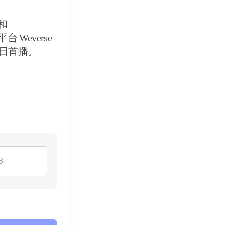
和
Weverse
5日首播。
8