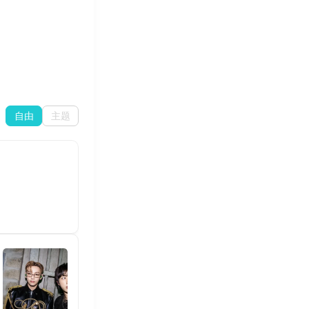
自由
主题
BTS♡Forever
Vote BTS on TMA 💜 💜
138
32
363
Jin💜
love u💜💜💜💜love u
109
18
148