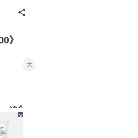
00》
大
X