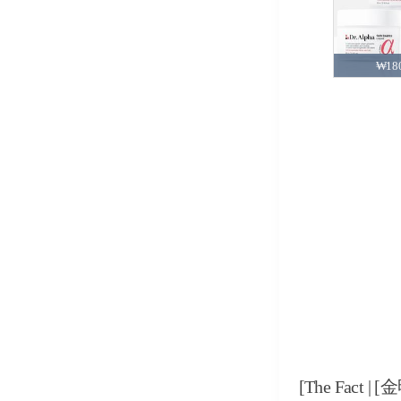
₩180
[The Fact |