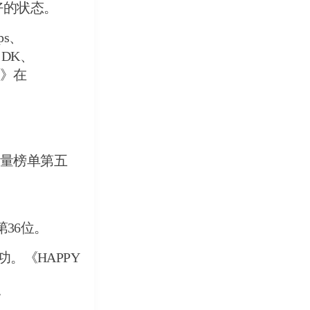
良好的状态。
ps、
u、DK、
AY》在
销量榜单第五
第36位。
。《HAPPY
》