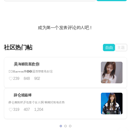
成为第一个发表评论的人吧！
社区热门帖
自由
主题
吴海嫄我喜欢你
❤️‍🔥𝐇𝐚𝐞𝐰𝐨𝐧第❻❶届百想提名女综
239
848
902
薛仑娥最棒
薛仑娥我好歹也是个女人啊 稍微对我有点防
319
407
1,204