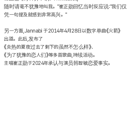
随时请毫不犹豫地叫我。"崔正勋回忆当时反应说:"我们仅
凭一句提及就感到非常高兴。"
另一方面,Jannabi 于2014年4月28日以数字单曲《火箭》
出道。此后,发布了
《炎热的夏夜过去了剩下的虽然不怎么样》、
《为了犹豫的恋人们》等多首歌曲,持续活动。
主唱崔正勋于2024年承认与演员韩智敏恋爱事实。