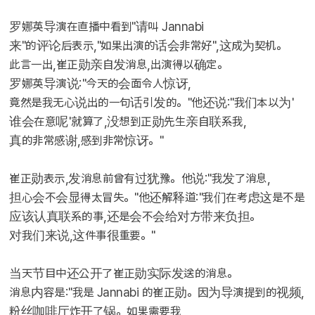
罗娜英导演在直播中看到"请叫 Jannabi
来"的评论后表示,"如果出演的话会非常好",这成为契机。
此言一出,崔正勋亲自发消息,出演得以确定。
罗娜英导演说:"今天的会面令人惊讶,
竟然是我无心说出的一句话引发的。"他还说:"我们本以为'
谁会在意呢'就算了,没想到正勋先生亲自联系我,
真的非常感谢,感到非常惊讶。"
崔正勋表示,发消息前曾有过犹豫。他说:"我发了消息,
担心会不会显得太冒失。"他还解释道:"我们在考虑这是不是
应该认真联系的事,还是会不会给对方带来负担。
对我们来说,这件事很重要。"
当天节目中还公开了崔正勋实际发送的消息。
消息内容是:"我是 Jannabi 的崔正勋。因为导演提到的视频,
粉丝咖啡厅炸开了锅。如果需要我,