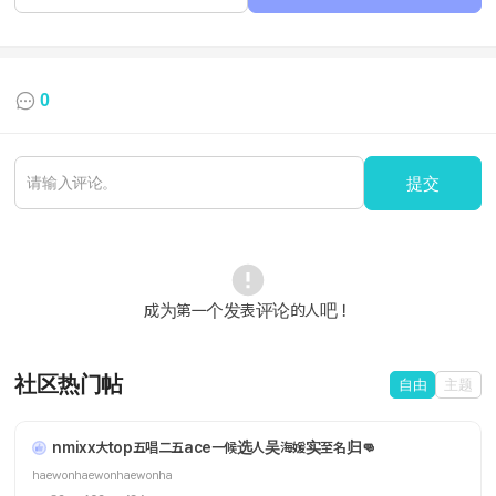
0
提交
成为第一个发表评论的人吧！
社区热门帖
自由
主题
nmixx大top五唱二五ace一候选人吴海媛实至名归👊
haewonhaewonhaewonha