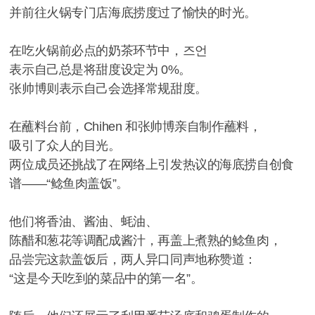
并前往火锅专门店海底捞度过了愉快的时光。
在吃火锅前必点的奶茶环节中，즈언
表示自己总是将甜度设定为 0%。
张帅博则表示自己会选择常规甜度。
在蘸料台前，Chihen 和张帅博亲自制作蘸料，
吸引了众人的目光。
两位成员还挑战了在网络上引发热议的海底捞自创食
谱——“鲶鱼肉盖饭”。
他们将香油、酱油、蚝油、
陈醋和葱花等调配成酱汁，再盖上煮熟的鲶鱼肉，
品尝完这款盖饭后，两人异口同声地称赞道：
“这是今天吃到的菜品中的第一名”。