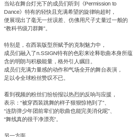
当站在舞台灯光下的成员们听到《Permission to
Dance》特有的轻快且充满希望的旋律响超时，
便展现出了毫无一丝误差、仿佛用尺子丈量过一般的
“教科书级刀群舞”。
特别是，在西装版型所赋予的克制魅力中，
成员们融入了n.SSIGN特有的色彩来诠释歌曲本身所蕴
含的明朗与积极能量，格外引人瞩目。
成员们充满力量感的动作和气场全开的舞台表演，
足以令全球粉丝赞叹不已。
看到视频的粉丝们纷纷报以热烈的反响与应援，
表示：“被穿西装跳舞的样子狠狠惊艳到了”、
“连防弹少年团前辈们的歌曲也能完美消化呢”、
“舞线真的很干净漂亮”。
另一方面，