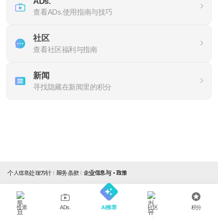
ADs.
查看ADs.使用指南与技巧
社区
查看社区福利与指南
新闻
寻找隐藏在新闻里的积分
个人信息处理方针
服务条款
企业信息与・政策
投票
AI推荐
社区
积分
ADs.