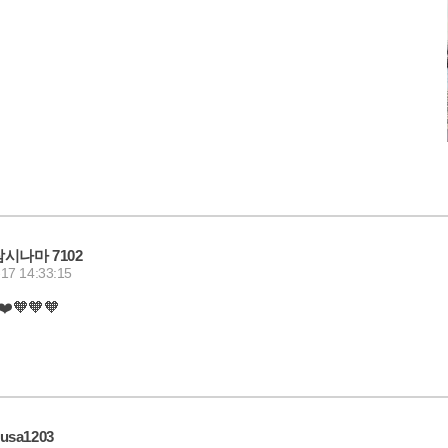
잠시나마 7102
17 14:33:15
️🧡🧡🧡
usa1203