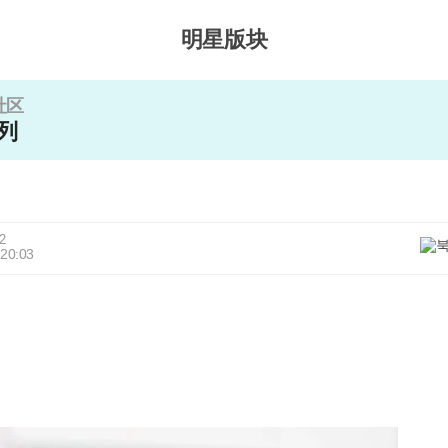
明星版块
社区
列
2
 20:03