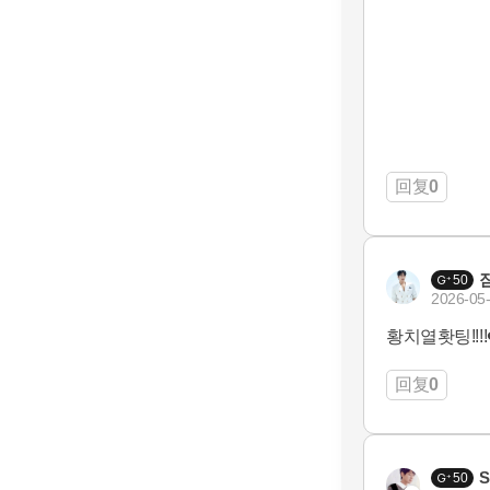
回复
0
50
2026-05-
황치열홧팅!!!!❤
回复
0
S
50