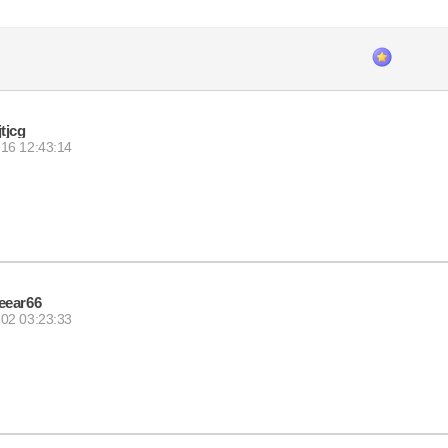
jtjcg
16 12:43:14
eear66
02 03:23:33