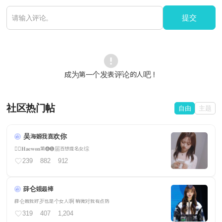
提交
成为第一个发表评论的人吧！
社区热门帖
自由
主题
吴海嫄我喜欢你
❤️‍🔥𝐇𝐚𝐞𝐰𝐨𝐧第❻❶届百想提名女综
239
882
912
薛仑娥最棒
薛仑娥我好歹也是个女人啊 稍微对我有点防
319
407
1,204