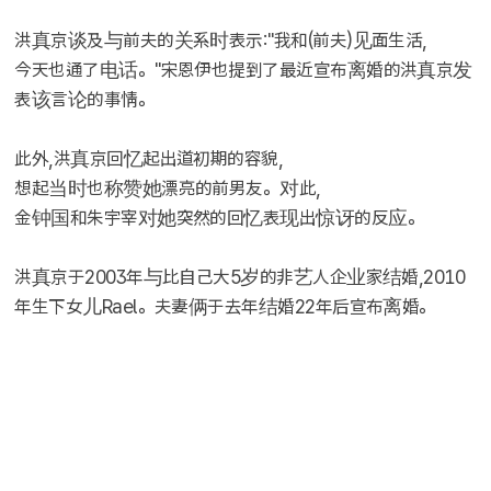
洪真京谈及与前夫的关系时表示:"我和(前夫)见面生活,
今天也通了电话。"宋恩伊也提到了最近宣布离婚的洪真京发
表该言论的事情。
此外,洪真京回忆起出道初期的容貌,
想起当时也称赞她漂亮的前男友。对此,
金钟国和朱宇宰对她突然的回忆表现出惊讶的反应。
洪真京于2003年与比自己大5岁的非艺人企业家结婚,2010
年生下女儿Rael。夫妻俩于去年结婚22年后宣布离婚。