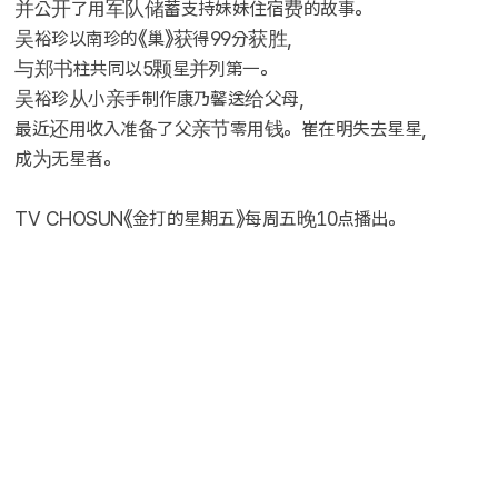
并公开了用军队储蓄支持妹妹住宿费的故事。
吴裕珍以南珍的《巢》获得99分获胜,
与郑书柱共同以5颗星并列第一。
吴裕珍从小亲手制作康乃馨送给父母,
最近还用收入准备了父亲节零用钱。崔在明失去星星,
成为无星者。
TV CHOSUN《金打的星期五》每周五晚10点播出。