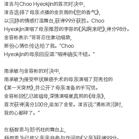
浚吉与Choo Hyeokjin的首次对决中,
浚吉选择了母亲点播的金京南的《您的香气》,
以沉静的情感打造舞台,获得99分获胜。Choo
Hyeokjin演唱了母亲推荐的李容的《风啊来吧》,得分98分。
金容彬表示:"哥哥忍住激动唱歌,
那份心情也传达给了我。"Choo
Hyeokjin的母亲回应道:"唱得确实不错。"
南承敏与金容彬的对决中,
南承敏为接受甲状腺癌手术的母亲演唱了郑秀拉的
《某一天突然》,并公开了母亲准备的手写信。
金容彬回忆已故祖母,深情演唱崔真熙的《母亲》,
首次获得满分100分,追加了金星。浚吉说:"勇彬流泪时,
我的心都碎了。"
在杨智恩与郑书柱的舞台上,
杨智恩为已故父亲亲自参与作词的《父亲》获得99分。