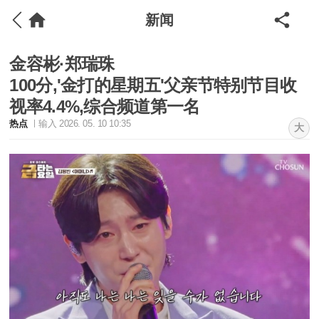
新闻
金容彬·郑瑞珠
100分,'金打的星期五'父亲节特别节目收
视率4.4%,综合频道第一名
热点
输入 2026. 05. 10 10:35
大