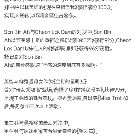
郑书柱以林英雄的《现在只相信我》获得满分100分,
实现大逆转,以5颗金星独占鳌头。
Son Bin Ah与Cheon Lok Dam的对决中,Son Bin
Ah以节奏感十足的重新诠释《父亲的江河》获得92分,Cheon
Lok Dam以宋佳人的《妈妈阿里郎》获得96分获胜。
杨智恩对Son Bin
Ah的舞台感叹道:"情感的深度到底有多深啊。"
英智与柳秀贤母女作为《金打的星期五》
首对"母女领唱者"登场,选择了珍珠的《我没事》,获得99分,
呈现了强烈的舞台表现。柳秀贤透露,自出演《Miss Trot 4》
后,每周参加三次以上活动。
崔在明与吴裕珍的最后对决中,
崔在明与妹妹崔宝吉合唱金泰坤的《望夫石》,