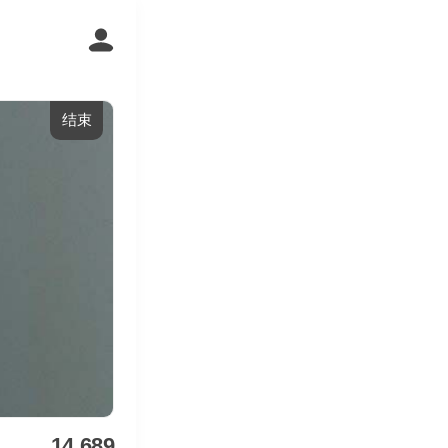
结束
14,689