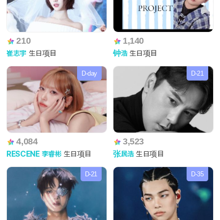
210
1,140
崔志宇
生日项目
钟浩
生日项目
D-day
D-21
4,084
3,523
RESCENE 李睿彬
生日项目
张民浩
生日项目
D-21
D-35