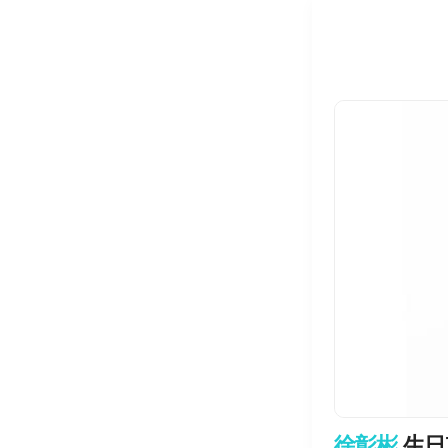
徐彰彬
生日