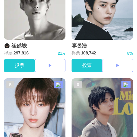
崔然竣
李旻浩
得票
297,916
得票
108,742
21%
8%
投票
投票
5
6