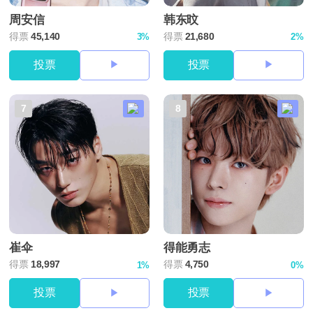
周安信
韩东旼
得票
45,140
得票
21,680
3%
2%
投票
投票
7
8
崔伞
得能勇志
得票
18,997
得票
4,750
1%
0%
投票
投票