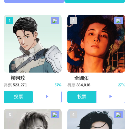
1
2
柳河玟
全圆佑
得票
523,271
得票
384,018
37%
27%
投票
投票
3
4