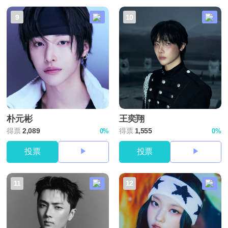
9
10
朴元彬
王奕翔
得票
2,089
得票
1,555
0%
0%
投票
投票
11
12