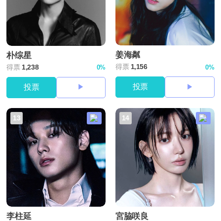
姜海粼
朴综星
得票
1,156
得票
1,238
0%
0%
投票
投票
13
14
李柱延
宮脇咲良