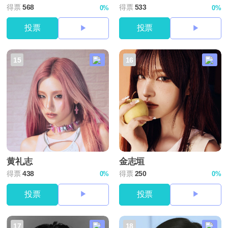
得票
568
得票
533
0%
0%
投票
投票
15
16
黄礼志
金志垣
得票
438
得票
250
0%
0%
投票
投票
17
18