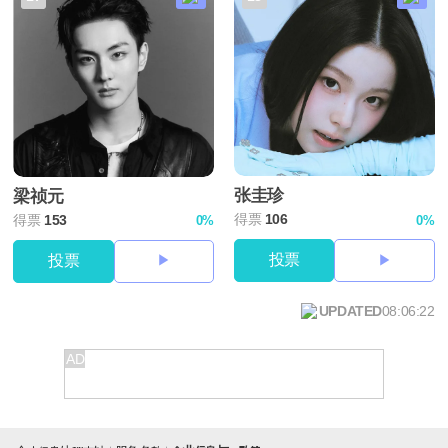
张圭珍
梁祯元
得票
106
得票
153
0%
0%
投票
投票
UPDATED
08:06:22
AD