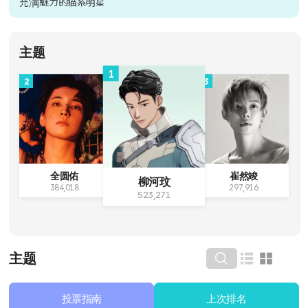
充满魅力的猫系明星
主题
1
2
3
全圆佑
崔然竣
柳河玟
384,018
297,916
523,271
主题
投票指南
上次排名